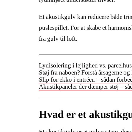
Et akustikgulv kan reducere både tri
puslespillet. For at skabe et harmoni
fra gulv til loft.
Lydisolering i lejlighed vs. parcelhus
Støj fra naboen? Forstå årsagerne og
Slip for ekko i entréen – sådan forbe
Akustikpaneler der dæmper støj – såd
Hvad er et akustikg
Et akustikgulv er et gulvsystem, der 