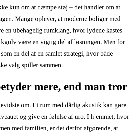
kke kun om at dæmpe støj – det handler om at
dagen. Mange oplever, at moderne boliger med
ve en ubehagelig rumklang, hvor lydene kastes
ikgulv være en vigtig del af løsningen. Men for
s som en del af en samlet strategi, hvor både
ske valg spiller sammen.
betyder mere, end man tror
 bevidste om. Et rum med dårlig akustik kan gøre
niveauet og give en følelse af uro. I hjemmet, hvor
mmen med familien, er det derfor afgørende, at