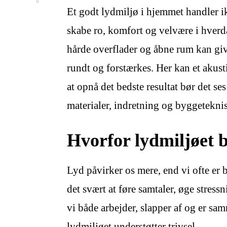
Et godt lydmiljø i hjemmet handler i
skabe ro, komfort og velvære i hver
hårde overflader og åbne rum kan gi
rundt og forstærkes. Her kan et akust
at opnå det bedste resultat bør det se
materialer, indretning og byggetekni
Hvorfor lydmiljøet 
Lyd påvirker os mere, end vi ofte er
det svært at føre samtaler, øge stress
vi både arbejder, slapper af og er sa
lydmiljøet understøtter trivsel.