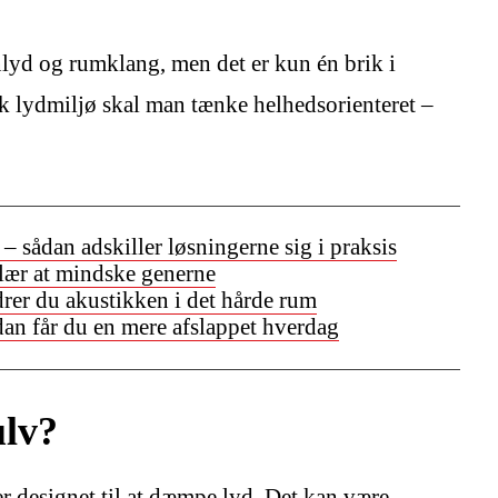
nlyd og rumklang, men det er kun én brik i
sk lydmiljø skal man tænke helhedsorienteret –
 – sådan adskiller løsningerne sig i praksis
 lær at mindske generne
drer du akustikken i det hårde rum
an får du en mere afslappet hverdag
ulv?
er designet til at dæmpe lyd. Det kan være