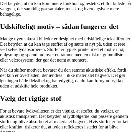
Det betyder, at du kan kombinere funktion og æstetik: et flot billede på
væggen, der samtidig gør samtaler, musik og hverdagslyde mere
behagelige.
Udskifteligt motiv – sådan fungerer det
Mange nyere akustikbilleder er designet med udskiftelige tekstilfronter.
Det betyder, at du kan tage stoffet af og sætte et nyt på, uden at røre
ved selve lydabsorberen. Stoffet er typisk printet med et motiv i høj
opløsning og spændt ud over en ramme med en diskret gummiliste
eller velcrosystem, der gør det nemt at montere.
Når du skifter motivet, bevarer du den samme akustiske effekt, fordi
det kun er overfladen, der ændres – ikke materialet bagved. Det gør
løsningen både fleksibel og bæredygtig, da du kan forny udtrykket
uden at udskifte hele produktet.
Vælg det rigtige stof
For at bevare lydkvaliteten er det vigtigt, at stoffet, du vælger, er
akustisk transparent. Det betyder, at lydbølgerne kan passere gennem
stoffet og blive absorberet af materialet bagved. Hvis stoffet er for tæt
eller kraftigt, risikerer du, at lyden reflekteres i stedet for at blive