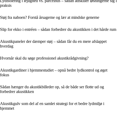
Lydisolering i lejlighed vs. parcelhus – sådan adskiller løsningerne sig i
praksis
Støj fra naboen? Forstå årsagerne og lær at mindske generne
Slip for ekko i entréen – sådan forbedrer du akustikken i det hårde rum
Akustikpaneler der dæmper støj – sådan får du en mere afslappet
hverdag
Hvornår skal du søge professionel akustikrådgivning?
Akustikgardiner i hjemmestudiet – opnå bedre lydkontrol og øget
fokus
Sådan hænger du akustikbilleder op, så de både ser flotte ud og
forbedrer akustikken
Akustikgulv som del af en samlet strategi for et bedre lydmiljø i
hjemmet