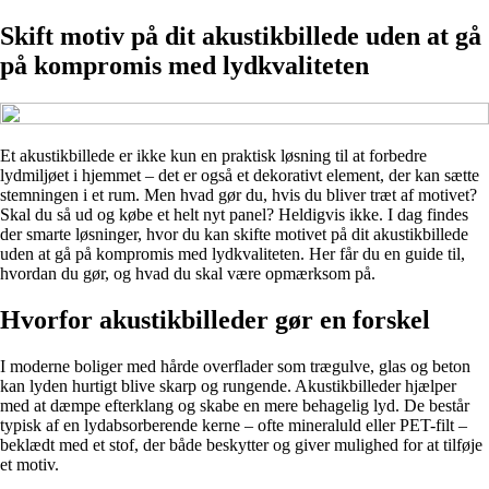
Skift motiv på dit akustikbillede uden at gå
på kompromis med lydkvaliteten
Et akustikbillede er ikke kun en praktisk løsning til at forbedre
lydmiljøet i hjemmet – det er også et dekorativt element, der kan sætte
stemningen i et rum. Men hvad gør du, hvis du bliver træt af motivet?
Skal du så ud og købe et helt nyt panel? Heldigvis ikke. I dag findes
der smarte løsninger, hvor du kan skifte motivet på dit akustikbillede
uden at gå på kompromis med lydkvaliteten. Her får du en guide til,
hvordan du gør, og hvad du skal være opmærksom på.
Hvorfor akustikbilleder gør en forskel
I moderne boliger med hårde overflader som trægulve, glas og beton
kan lyden hurtigt blive skarp og rungende. Akustikbilleder hjælper
med at dæmpe efterklang og skabe en mere behagelig lyd. De består
typisk af en lydabsorberende kerne – ofte mineraluld eller PET-filt –
beklædt med et stof, der både beskytter og giver mulighed for at tilføje
et motiv.