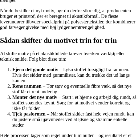
dæmpet.
Når du bestiller et nyt motiv, bør du derfor sikre dig, at producenten
bruger et printstof, der er beregnet til akustikformål. De fleste
leverandører tilbyder specialprint på polyestertekstiler, der kombinerer
god farvegengivelse med høj lydgennemtrængelighed.
Sådan skifter du motivet trin for trin
At skifte motiv på et akustikbillede kræver hverken værktøj eller
teknisk snilde. Følg blot disse trin:
Fjern det gamle motiv
– Løsn stoffet forsigtigt fra rammen.
Hvis det sidder med gummilister, kan du trække det ud langs
kanten.
Rens rammen
– Tør støv og eventuelle fibre væk, så det nye
stof får et rent underlag.
Monter det nye motiv
– Start i et hjørne og arbejd dig rundt, så
stoffet spændes jævnt. Sørg for, at motivet vender korrekt og
ikke får folder.
Tjek pasformen
– Når stoffet sidder fast hele vejen rundt, kan
du justere små ujævnheder ved at løsne og stramme enkelte
steder.
Hele processen tager som regel under ti minutter – og resultatet er et