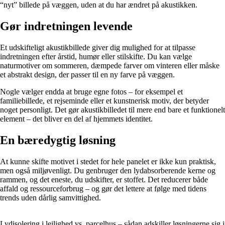
“nyt” billede på væggen, uden at du har ændret på akustikken.
Gør indretningen levende
Et udskifteligt akustikbillede giver dig mulighed for at tilpasse
indretningen efter årstid, humør eller stilskifte. Du kan vælge
naturmotiver om sommeren, dæmpede farver om vinteren eller måske
et abstrakt design, der passer til en ny farve på væggen.
Nogle vælger endda at bruge egne fotos – for eksempel et
familiebillede, et rejseminde eller et kunstnerisk motiv, der betyder
noget personligt. Det gør akustikbilledet til mere end bare et funktionelt
element – det bliver en del af hjemmets identitet.
En bæredygtig løsning
At kunne skifte motivet i stedet for hele panelet er ikke kun praktisk,
men også miljøvenligt. Du genbruger den lydabsorberende kerne og
rammen, og det eneste, du udskifter, er stoffet. Det reducerer både
affald og ressourceforbrug – og gør det lettere at følge med tidens
trends uden dårlig samvittighed.
Lydisolering i lejlighed vs. parcelhus – sådan adskiller løsningerne sig i